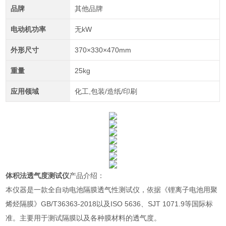
品牌
其他品牌
电动机功率
无kW
外形尺寸
370×330×470mm
重量
25kg
应用领域
化工,包装/造纸/印刷
体积法透气度测试仪
产品介绍：
本仪器是一款全自动电池隔膜透气性测试仪，依据《锂离子电池用聚
烯烃隔膜》GB/T36363-2018以及
ISO 5636、SJT 1071.9等国际标
准
。主要用于测试隔膜以及各种膜材料的透气度。