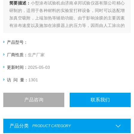
简要描述：
小型涂布试验机由济南卓邦试验仪器有限公司精心
研制的，适用于各种材料的实验室打样设备，同时可以选配增
加真空吸附，上端加热等辅助功能。由于影响涂膜的主要因素
有涂布速度以及施加在涂膜器上的压力等，因而由人工涂出的
涂层经常出现不一致，尤其是不同人之间产生的差异就更大
了，这就给比较样板之间的测试结果带来了困难。本款涂布试
产品型号：
验机自动涂布，涂布速度可调，涂布压力量化可调。从而在根
厂商性质：
生产厂家
本上解决了，手工涂布的缺点。
更新时间：
2025-05-03
访 问 量：
1301
产品咨询
联系我们
产品分类
PRODUCT CATEGORY