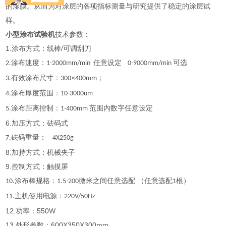
的湿膜。从而为对涂层的各项指标测量与研究提供了稳定的涂层试
样。
小型涂布试验机
技术参数：
1.涂布方式：线棒/可调刮刀
涂布速度：
任意设定
可选
2.
1-2000mm/min
0-9000mm/min
有效涂布尺寸：
×
；
3.
300
400mm
涂布厚度范围：
4.
10-3000um
涂布距离控制：
范围内数字任意设定
5.
1-400mm
6.加压方式：砝码式
砝码重量：
7.
4X250g
8.加持方式：机械夹子
9.控制方式：触摸屏
涂布棒规格：
微米之间任意选配 （任意选配
根）
10.
1.5-200
1
主机使用电源：
11.
220V/50Hz
12.功率：550W
13.外形参数：600X350X300mm