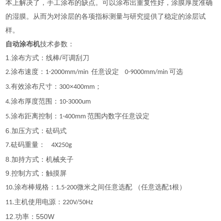
本上解决了，手工涂布的缺点。可以涂布出重复性好，涂膜厚度准确
的湿膜。从而为对涂层的各项指标测量与研究提供了稳定的涂层试
样。
自动涂布机
技术参数：
1.涂布方式：线棒/可调刮刀
涂布速度：
任意设定
可选
2.
1-2000mm/min
0-9000mm/min
有效涂布尺寸：
×
；
3.
300
400mm
涂布厚度范围：
4.
10-3000um
涂布距离控制：
范围内数字任意设定
5.
1-400mm
6.加压方式：砝码式
砝码重量：
7.
4X250g
8.加持方式：机械夹子
9.控制方式：触摸屏
涂布棒规格：
微米之间任意选配 （任意选配
根）
10.
1.5-200
1
主机使用电源：
11.
220V/50Hz
12.功率：550W