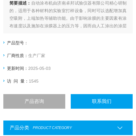
简要描述：
自动涂布机由济南卓邦试验仪器有限公司精心研制
的，适用于各种材料的实验室打样设备，同时可以选配增加真
空吸附，上端加热等辅助功能。由于影响涂膜的主要因素有涂
布速度以及施加在涂膜器上的压力等，因而由人工涂出的涂层
经常出现不一致，尤其是不同人之间产生的差异就更大了，这
就给比较样板之间的测试结果带来了困难。本款涂布试验机自
产品型号：
动涂布，涂布速度可调，涂布压力量化可调。从而在根本上解
厂商性质：
生产厂家
决了，手工涂布的缺点。
更新时间：
2025-05-03
访 问 量：
1545
产品咨询
联系我们
产品分类
PRODUCT CATEGORY