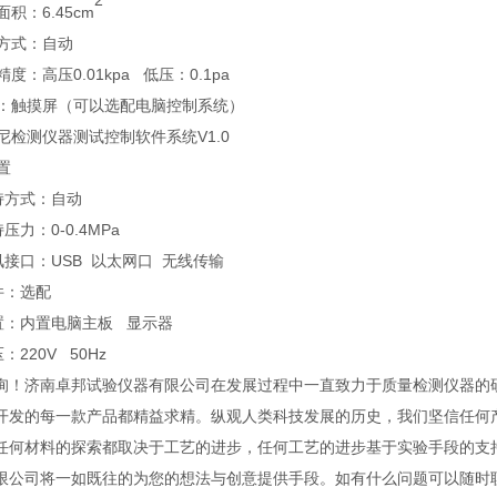
2
面积：6.45cm
整方式：自动
精度：高压0.01kpa 低压：0.1pa
方式：触摸屏（可以选配电脑控制系统）
安尼检测仪器测试控制软件系统V1.0
置
夹持方式：自动
持压力：0-0.4MPa
通讯接口：USB 以太网口 无线传输
软件：选配
配置：内置电脑主板 显示器
压：220V 50Hz
询！济南卓邦试验仪器有限公司在发展过程中一直致力于质量检测仪器的
开发的每一款产品都精益求精
。
纵观人类科技发展的历史，我们坚信任何
任何材料的探索都取决于工艺的进步，任何工艺的进步基于实验手段的支
限公司将一如既往的为您的想法与创意提供手段。
如有什么问题可以随时