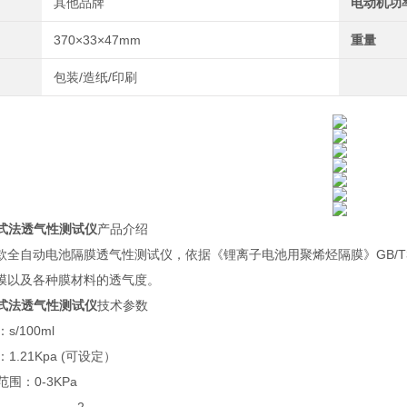
其他品牌
电动机功
370×33×47mm
重量
包装/造纸/印刷
岩式法透气性测试仪
产品介绍
全自动电池隔膜透气性测试仪，依据《锂离子电池用聚烯烃隔膜》GB/T363
膜以及各种膜材料的透气度。
岩式法透气性测试仪
技术参数
s/100ml
：1.21Kpa (可设定）
范围：0-3KPa