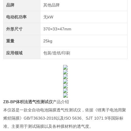
品牌
其他品牌
电动机功率
无kW
外形尺寸
370×33×47mm
重量
25kg
应用领域
包装/造纸/印刷
ZB-BP体积法透气性测试仪
产品介绍
本仪器是一款全自动电池隔膜透气性测试仪，依据《锂离子电池用聚
烯烃隔膜》GB/T36363-2018以及
ISO 5636、SJT 1071.9等国际标
准
。主要用于测试隔膜以及各种膜材料的透气度。