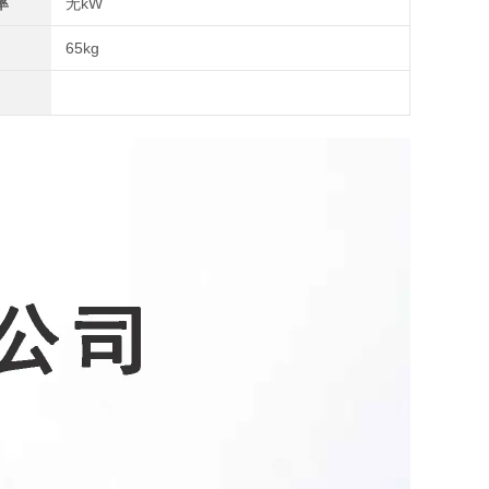
率
无kW
65kg