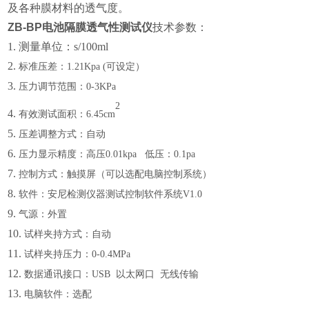
及各种膜材料的透气度。
ZB-BP电池隔膜透气性测试仪
技术参数：
1.
测量单位：s/100ml
2.
标准压差：
1.21Kpa (可设定）
3.
压力调节范围：
0-3KPa
2
4.
有效测试面积：
6.45c
m
5.
压差调整方式：自动
6.
压力显示精度：高压
0.01kpa 低压：0.1pa
7.
控制方式：触摸屏（可以选配电脑控制系统）
8.
软件：安尼检测仪器测试控制软件系统
V1.0
9.
气源：外置
10.
试样夹持方式：自动
11.
试样夹持压力：
0-0.4MPa
12.
数据通讯接口：
USB 以太网口 无线传输
13.
电脑软件：选配