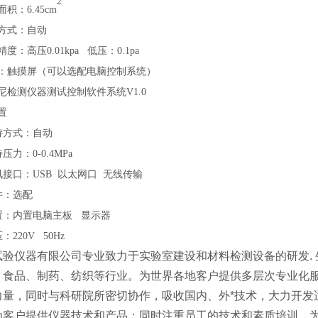
2
面积：
6.45c
m
方式：自动
精度：高压
0.01kpa 低压：0.1pa
：触摸屏（可以选配电脑控制系统）
尼检测仪器测试控制软件系统
V1.0
置
持方式：自动
持压力：
0-0.4MPa
讯接口：
USB 以太网口 无线传输
件：选配
置：内置电脑主板
显示器
压：
220V 50Hz
试验仪器有限公司专业致力于实验室建设和材料检测设备的研发. 
、食品、制药、纺织等行业。为世界各地客户提供多层次专业化
力量，同时与科研院所密切协作，吸收国内、外*技术，大力开发
为客户提供仪器技术和产品；同时注重员工的技术和素质培训，为