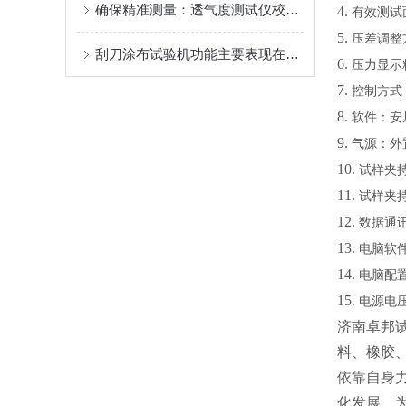
确保精准测量：透气度测试仪校准规范解析
4.
有效测试
5.
压差调整
刮刀涂布试验机功能主要表现在以下几个方面
6.
压力显示
7.
控制方式
8.
软件：安
9.
气源：外
10.
试样夹
11.
试样夹
12.
数据通
13.
电脑软
14.
电脑配
15.
电源电
济南卓邦
料、橡胶
依靠自身
化发展，