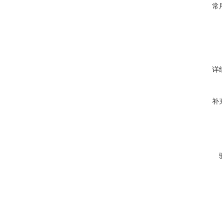
常
详
补