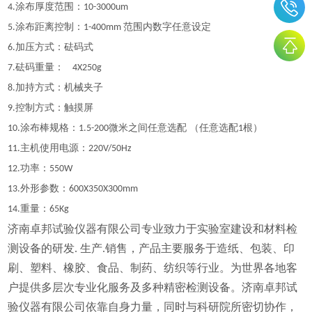
涂布厚度范围：
4
.
10
-
3000um
涂布距离控制：
范围内数字任意设定
5
.
1-
4
00mm
加压方式：砝码式
6.
砝码重量：
7
.
4X250g
加持方式：机械夹子
8.
控制方式：触摸屏
9.
涂布棒规格：
微米之间任意选配 （任意选配
根）
10
.
1.5
-200
1
主机使用电源：
1
1
.
220V/50Hz
功率：
12.
550W
外形参数：
13.
600X350X300mm
重量：
14.
65Kg
济南卓邦试验仪器有限公司专业致力于实验室建设和材料检
测设备的研发. 生产.销售，产品主要服务于造纸、包装、印
刷、塑料、橡胶、食品、制药、纺织等行业。为世界各地客
户提供多层次专业化服务及多种精密检测设备。济南卓邦试
验仪器有限公司依靠自身力量，同时与科研院所密切协作，