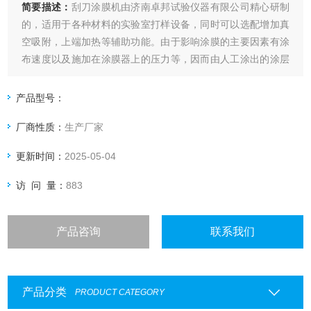
简要描述：
刮刀涂膜机由济南卓邦试验仪器有限公司精心研制
的，适用于各种材料的实验室打样设备，同时可以选配增加真
空吸附，上端加热等辅助功能。由于影响涂膜的主要因素有涂
布速度以及施加在涂膜器上的压力等，因而由人工涂出的涂层
经常出现不一致，尤其是不同人之间产生的差异就更大了，这
就给比较样板之间的测试结果带来了困难。本款涂布试验机自
产品型号：
动涂布，涂布速度可调，涂布压力量化可调。从而在根本上解
厂商性质：
生产厂家
决了，手工涂布的缺点。
更新时间：
2025-05-04
访 问 量：
883
产品咨询
联系我们
产品分类
PRODUCT CATEGORY