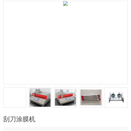
刮刀涂膜机