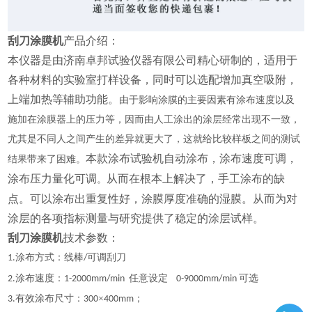
刮刀涂膜机
产品介绍：
本仪器是由济南卓邦试验仪器有限公司
精心研制的，
适用于
各种材料的实验室打样设备，同时可以选配增加真空吸附，
上端加热等辅助功能
。
由于影响涂膜的主要因素有涂布速度以及
施加在涂膜器上的压力等，因而由人工涂出的涂层经常出现不一致，
尤其是不同人之间产生的差异就更大了，这就给比较样板之间的测试
本款涂布试验机自动涂布，涂布速度可调，
结果带来了困难。
涂布压力量化可调
从而在根本上解决了，手工涂布的缺
。
点。可以涂布出重复性好，涂膜厚度准确的湿膜。从而为对
涂层的各项指标测量与研究提供了稳定的涂层试样。
刮刀涂膜机
技术参数：
涂布方式：线棒
可调刮刀
1
.
/
涂布速度：
任意设定
可选
2
.
1-200
0
mm/min
0-9000mm/min
有效涂布尺寸：
×
；
3
.
300
400mm