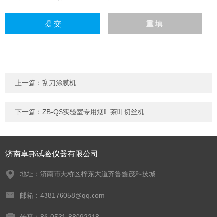
上一篇：
刮刀涂膜机
下一篇：
ZB-QS实验室专用烟叶茶叶切丝机
济南卓邦试验仪器有限公司
地址：济南市天桥区梓东大道齐鲁鑫茂科技城
邮箱：438176058@qq.com
传真：86-0531-88092218