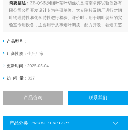
简要描述：
ZB-QS系列烟叶茶叶切丝机是济南卓邦试验仪器有
限公司公司开发设计专为科研单位、大专院校及烟厂进行对烟
叶物理特性和化学特性进行检验、评价时，用于烟叶切丝的实
验室专用设备，主要用于从事烟叶调拨、配方开发、卷烟工艺
等而设计的小型取样切丝设备。该设备具有体积小、造型新颖
美观、结构设计合理、噪音小、产量高、操作方便、切丝均匀
产品型号：
使用安全性高等特点。
厂商性质：
生产厂家
更新时间：
2025-05-04
访 问 量：
927
产品咨询
联系我们
产品分类
PRODUCT CATEGORY