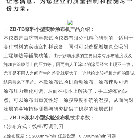
一.
ZB-TB浆料小型实验涂布机
产品介绍：
本仪器是
由济南卓邦试验仪器有限公司精心研制的，
适用于
各种材料的实验室打样设备，同时可以选配增加真空吸附，
上端加热等辅助功能
。
由于影响涂膜的主要因素有涂布速度以及
施加在涂膜器上的压力等，因而由人工涂出的涂层经常出现不一致，
尤其是不同人之间产生的差异就更大了，这就给比较样板之间的测试
本款涂布试验机自动涂布，涂布速度可调，
结果带来了困难。
涂布压力量化可调
从而在根本上解决了，手工涂布的缺
。
点。可以涂布出重复性好，涂膜厚度准确的湿膜。从而为对
涂层的各项指标测量与研究提供了稳定的涂层试样。
二.
ZB-TB浆料小型实验涂布机
技术参数：
涂布方式：线棒
可调刮刀
1
.
/
涂布速度：
任意设定
可选
2
.
1-200
0
mm/min
0-9000mm/min