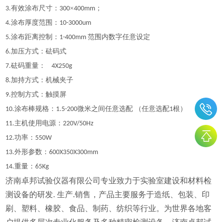
有效涂布尺寸：
×
；
3
.
300
400mm
涂布厚度范围：
4
.
10
-
3000um
涂布距离控制：
范围内数字任意设定
5
.
1-
4
00mm
加压方式：砝码式
6.
砝码重量：
7
.
4X250g
加持方式：机械夹子
8.
控制方式：触摸屏
9.
涂布棒规格：
微米之间任意选配 （任意选配
根）
10
.
1.5
-200
1
主机使用电源：
1
1
.
220V/50Hz
功率：
12.
550W
外形参数：
13.
600X350X300mm
重量：
14.
65Kg
济南卓邦试验仪器有限公司专业致力于实验室建设和材料检
测设备的研发. 生产.销售，产品主要服务于造纸、包装、印
刷、塑料、橡胶、食品、制药、纺织等行业。为世界各地客