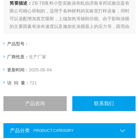
简要描述：
ZB-TB浆料小型实验涂布机由济南卓邦试验仪器有
限公司精心研制的，适用于各种材料的实验室打样设备，同时
可以选配增加真空吸附，上端加热等辅助功能。由于影响涂膜
的主要因素有涂布速度以及施加在涂膜器上的压力等，因而由
人工涂出的涂层经常出现不一致，尤其是不同人之间产生的差
异就更大了，这就给比较样板之间的测试结果带来了困难。本
产品型号：
款涂布试验机自动涂布，涂布速度可调，涂布压力量化可调。
厂商性质：
生产厂家
更新时间：
2025-05-04
访 问 量：
721
产品咨询
联系我们
产品分类
PRODUCT CATEGORY