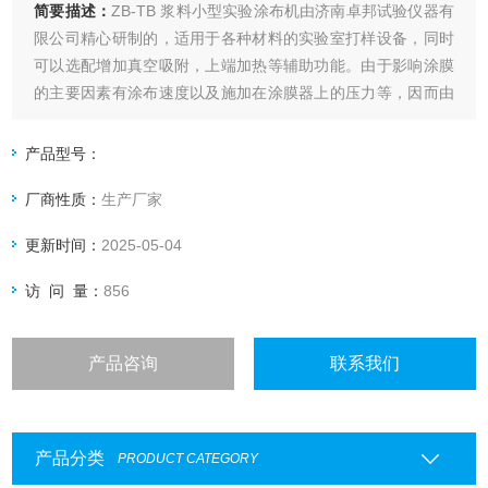
简要描述：
ZB-TB 浆料小型实验涂布机由济南卓邦试验仪器有
限公司精心研制的，适用于各种材料的实验室打样设备，同时
可以选配增加真空吸附，上端加热等辅助功能。由于影响涂膜
的主要因素有涂布速度以及施加在涂膜器上的压力等，因而由
人工涂出的涂层经常出现不一致，尤其是不同人之间产生的差
异就更大了，这就给比较样板之间的测试结果带来了困难。本
产品型号：
款涂布试验机自动涂布，涂布速度可调，涂布压力量化可调。
厂商性质：
生产厂家
更新时间：
2025-05-04
访 问 量：
856
产品咨询
联系我们
产品分类
PRODUCT CATEGORY