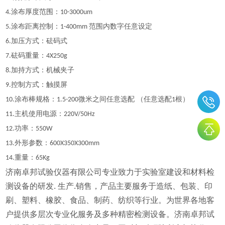
涂布厚度范围：
4
.
10
-
3000um
涂布距离控制：
范围内数字任意设定
5
.
1-
4
00mm
加压方式：砝码式
6.
砝码重量：
7
.
4X250g
加持方式：机械夹子
8.
控制方式：触摸屏
9.
涂布棒规格：
微米之间任意选配 （任意选配
根）
10
.
1.5
-200
1
主机使用电源：
1
1
.
220V/50Hz
功率：
12.
550W
外形参数：
13.
600X350X300mm
重量：
14.
65Kg
济南卓邦试验仪器有限公司专业致力于实验室建设和材料检
测设备的研发. 生产.销售，产品主要服务于造纸、包装、印
刷、塑料、橡胶、食品、制药、纺织等行业。为世界各地客
户提供多层次专业化服务及多种精密检测设备。济南卓邦试