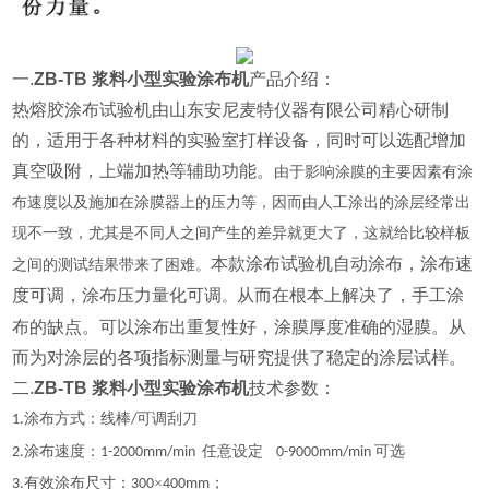
一.
ZB-TB 浆料小型实验涂布机
产品介绍：
热熔胶涂布试验机
由山东安尼麦特仪器有限公司精心研制
的，
适用于各种材料的实验室打样设备，同时可以选配增加
真空吸附，上端加热等辅助功能
。
由于影响涂膜的主要因素有涂
布速度以及施加在涂膜器上的压力等，因而由人工涂出的涂层经常出
现不一致，尤其是不同人之间产生的差异就更大了，这就给比较样板
本款涂布试验机自动涂布，涂布速
之间的测试结果带来了困难。
度可调，涂布压力量化可调
从而在根本上解决了，手工涂
。
布的缺点。可以涂布出重复性好，涂膜厚度准确的湿膜。从
而为对涂层的各项指标测量与研究提供了稳定的涂层试样。
二.
ZB-TB 浆料小型实验涂布机
技术参数：
涂布方式：线棒
可调刮刀
1
.
/
涂布速度：
任意设定
可选
2
.
1-200
0
mm/min
0-9000mm/min
有效涂布尺寸：
×
；
3
.
300
400mm