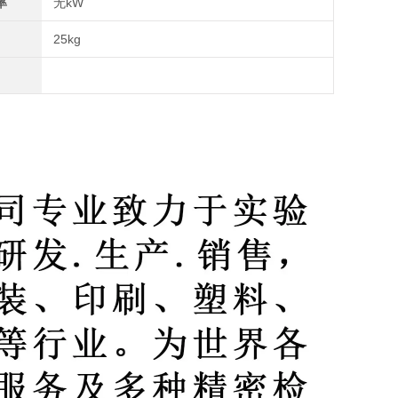
率
无kW
25kg