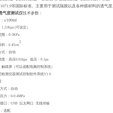
1071.9
等国际标准
。
主要用于测试隔膜以及各种膜材料的透气度
P透气度测试仪
技术参数：
s/100ml
：
1.21Kpa (可设定）
范围：
0-3KPa
2
面积：
6.45c
m
方式：自动
精度：高压
0.01kpa 低压：0.1pa
：触摸屏（可以选配电脑控制系统）
尼检测仪器测试控制软件系统
V1.0
置
方式：自动
压力：
0-0.4MPa
接口：
USB 以太网口 无线传输
：选配