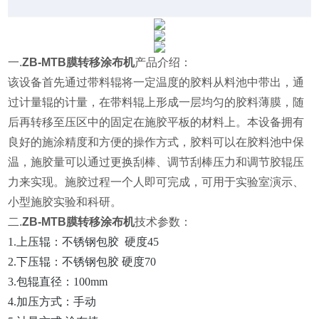
一.
ZB-MTB膜转移涂布机
产品介绍：
该设备首先通过带料辊将一定温度的胶料从料池中带出，通
过计量辊的计量，在带料辊上形成一层均匀的胶料薄膜，随
后再转移至压区中的固定在施胶平板的材料上。本设备拥有
良好的施涂精度和方便的操作方式，胶料可以在胶料池中保
温，施胶量可以通过更换刮棒、调节刮棒压力和调节胶辊压
力来实现。施胶过程一个人即可完成，可用于实验室演示、
小型施胶实验和科研。
二.
ZB-MTB膜转移涂布机
技术参数：
1.上压辊：不锈钢包胶 硬度45
2.下压辊：不锈钢包胶 硬度70
3.包辊直径：100mm
4.加压方式：手动