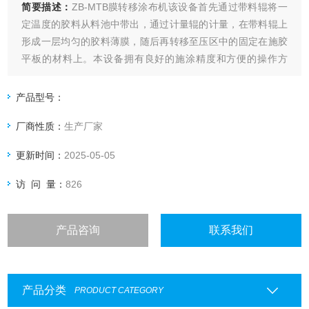
简要描述：
ZB-MTB膜转移涂布机该设备首先通过带料辊将一
定温度的胶料从料池中带出，通过计量辊的计量，在带料辊上
形成一层均匀的胶料薄膜，随后再转移至压区中的固定在施胶
平板的材料上。本设备拥有良好的施涂精度和方便的操作方
式，胶料可以在胶料池中保温，施胶量可以通过更换刮棒、调
节刮棒压力和调节胶辊压力来实现。施胶过程一个人即可完
产品型号：
成，可用于实验室演示、小型施胶实验和科研。
厂商性质：
生产厂家
更新时间：
2025-05-05
访 问 量：
826
产品咨询
联系我们
产品分类
PRODUCT CATEGORY