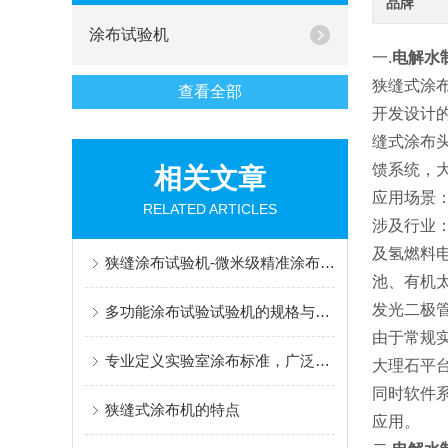
品牌
涂布试验机
一.
电解水
狭缝式涂
查看全部
开发设计
缝式涂布
馈系统，
相关文章
应用场景
RELATED ARTICLES
涉及行业
及氢燃料
狭缝涂布试验机-微米级精准涂布，赋能新能源与半导体科研创新
池、有机太
发光二极
多功能涂布试验试验机的规格与性能
由于常规
专业定义实验室涂布标准，广泛赋能材料创新研发
大理石平
同时软件
狭缝式涂布机的特点
应用。