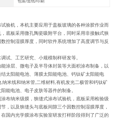
包装/造纸/印刷
布试验机，本机主要应用于盖板玻璃的各种涂胶作业而
机，底板采用微孔陶瓷吸附平台，同时采用非接触式狭
因数控制湿膜厚度，同时软件系统增加了高度调节与反
水调试、工艺研究、小规模制样研发等。
功能涂层、微电子及半导体封装等大面积涂布制备，以
质结太阳能电池、薄膜太阳能电池、钙钛矿太阳能电
,纳米线和纳米管,二维材料,有机发光二极管和钙钛矿
太阳能电池、电子皮肤等器件的制备。
到涂布纳米级膜，狭缝式涂布试验机，底板采用检验级
调节，以及狭缝头与底板间隙三个因数控制湿膜厚度，
。在国内光学膜涂布实验室研发打样阶段得到了广泛的