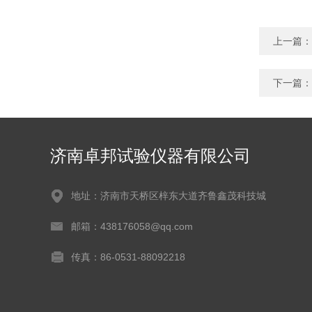
上一篇：
下一篇：
济南卓邦试验仪器有限公司
地址：济南市天桥区梓东大道齐鲁鑫茂科技城
邮箱：438176058@qq.com
传真：86-0531-88092218