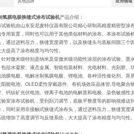
其他品牌
应用领域
制氢膜电极狭缝式涂布试验机
产品介绍：
布试验机由山东安尼麦特仪器有限公司精心研制高精度精密型涂
的专用装置，同时也可以用于其他类似材料的涂布。本涂布试验
头，通过进料压力，狭缝宽度调节，以及狭缝头与底板间隙三个
大大提高了涂布精度与均匀性。
：针对微米级特别是纳米及亚微米级功能性涂层的涂布试验、墨
：
包括水凝胶、液态金属、智能包装材料、光电材料、光刻胶、
电池膜电极、电解水制氢膜电极、锂电池、各种活性催化剂、异
阳能电池、OLED柔性穿戴器件、
有机场效应晶体管,导电聚合物
管、钙钛矿光伏电池、锂离子电池的电解质和电极、染色敏感性
实验室涂布试验机，受到刮刀调节，底板平整度等的影响很难达
台，同时采用非接触式狭缝式涂布头，通过进料压力，狭缝宽度
系统增加了高度调节与反馈系统，大大提高了涂布精度与均匀性