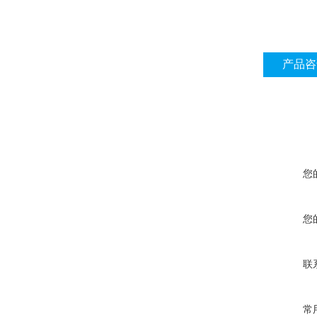
产品咨
您
您
联
常