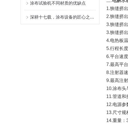
二.
电解水
涂布试验机不同材质的优缺点
1.狭缝挤
2.狭缝挤出
深耕十七载，涂布设备的匠心之选 ——AT-TB-300C 多功能涂布试验机
3.狭缝挤出
3.狭缝挤出
4.电热板温
5.行程长度:
6.平台速度:1
7.最高平台速
8.注射器速度
9.最高注射速
10.涂布
11.管道
12.电源参数：
13.尺寸规格:
14.重量：3