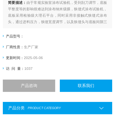
简要描述：
由于常规实验室涂布试验机，受到刮刀调节，底板
平整度等的影响很难达到涂布纳米级膜，狭缝式涂布试验机，
底板采用检验级大理石平台，同时采用非接触式狭缝式涂布
头，通过进料压力，狭缝宽度调节，以及狭缝头与底板间隙三
个因数控制湿膜厚度，同时软件系统增加了高度调节与反馈系
统，大大提高了涂布精度与均匀性。纳米催化剂涂布试验机在
产品型号：
国内光学膜涂布实验室研发打样阶段得到了广泛的应用。
厂商性质：
生产厂家
更新时间：
2025-05-06
访 问 量：
1037
产品咨询
联系我们
产品分类
PRODUCT CATEGORY