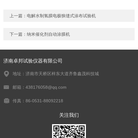
上一篇：
电解水制氢膜电极狭缝式涂布试验机
下一篇：
纳米催化剂自动涂膜机
济南卓邦试验仪器有限公司
地址：济南市天桥区梓东大道齐鲁鑫茂科技城
邮箱：438176058@qq.com
传真：86-0531-88092218
关注我们