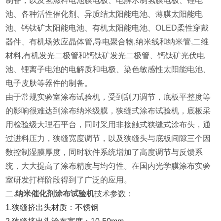
制备，以及氢燃料电池膜电极、电解水制氢膜电极、锂电
池、各种活性催化剂、异质结太阳能电池、薄膜太阳能电
池、钙钛矿太阳能电池、有机太阳能电池、OLED柔性穿戴
器件、有机场效应晶体管,导电聚合物,纳米线和纳米管,二维
材料,有机发光二极管和钙钛矿发光二极管、钙钛矿光伏电
池、锂离子电池的电解质和电极、染色敏感性太阳能电池、
电子皮肤等器件的制备。
由于常规实验室涂布试验机，受到刮刀调节，底板平整度等
的影响很难达到涂布纳米级膜，狭缝式涂布试验机，底板采
用检验级大理石平台，同时采用非接触式狭缝式涂布头，通
过进料压力，狭缝宽度调节，以及狭缝头与底板间隙三个因
数控制湿膜厚度，同时软件系统增加了高度调节与反馈系
统，大大提高了涂布精度与均匀性。在国内光学膜涂布实验
室研发打样阶段得到了广泛的应用。
二.
纳米催化剂涂布试验机
技术参数：
1.狭缝挤出头材质：不锈钢