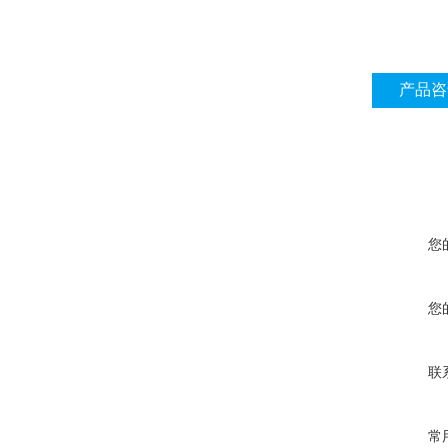
产品咨
您
您
联
常