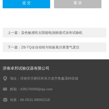
上一篇：
染色敏感性太阳能电池狭缝式涂布试验机
下一篇：
ZB-TQ全自动纸与纸板葛尔莱透气度仪
济南卓邦试验仪器有限公司
地址：济南市天桥区梓东大道齐鲁鑫茂科技城
邮箱：438176058@qq.com
传真：86-0531-88092218