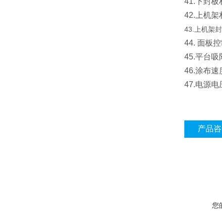
41.下封
42.上机
43.上机架
44. 面
45.平台
46.涂布速度
47.电源电压
产品咨
您