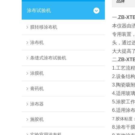
品牌
涂布试验机
一.
ZB-
本仪器由
膜转移涂布机
专用装置
涂布机
头，通过
大大提高
条缝式涂布试验机
二.
ZB-
1.工艺流
涂膜机
2.设备结
3.陶瓷吸附
膏药机
4.适用玻璃
5.涂胶工
涂布器
6.适用涂
7.胶体粘度：
施胶机
8.涂布干
实验室用涂布机