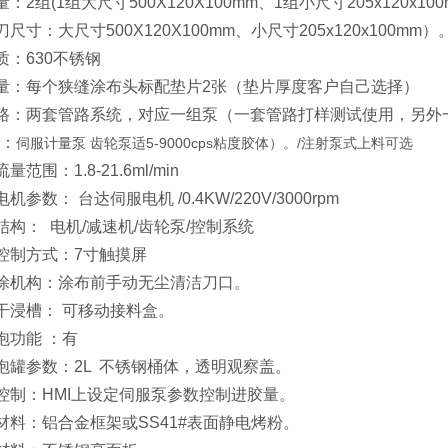
量：2组(1组大尺寸500X120X100mm、1组小尺寸205x120x10
刀尺寸：大尺寸500X120X100mm、小尺寸205x120x100mm）
质：630不锈钢
数量：每个狭缝涂布头标配垫片2张（垫片厚度客户自己选择）
胶管路：两套管路系统，对应一组泵（一套管路打样测试使用，另外
：
伺服计量泵 齿轮泵适5-9000cps粘度胶体）。/注射泵式上料可选
量范围：1.8-21.6ml/min
电机参数： 台达伺服电机 /0.4KW/220V/3000rpm
泵结构： 电机/减速机/齿轮泵/控制系统
泵控制方式：7寸触摸屏
预涂机构：涂布前手动无尘清洁刀口。
预干浸槽： 可移动接料盒。
消泡功能 ：有
消泡罐参数：2L 不锈钢桶体，透明观察盖。
量控制：HMI上设定伺服泵参数控制进胶量。
架材料：铝合金框架或SS41#表面静电烤粉。