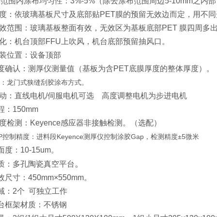
布范围内涂布均匀性：3%-5%（除去涂布范围周边5-10mm之内
布宽度：依玻璃基板尺寸及底部贴PET膜的预留无效边而定，用不同
布有效范围：玻璃基板整面有效，无效区为基板底部PET 膜四周多
内净化：机台顶部FFU上吹风，机台底部预留抽风口。
U安装位置：设备顶部
厚度确认：测厚仪测量值（基板为含PET底膜厚度的整体厚度）。
方式：龙门式狭缝刮胶涂布方式。
胶驱动：直线电机/伺服电机可选 高度调整电机为步进电机
程：150mm
胶厚度检测：Keyence感应器非接触检测。（选配）
P控制精度：进料段Keyence测厚仪控制涂胶Gap，检测精度±5微米
面度：10-15um。
。
材质：多孔陶瓷真空平台
效尺寸：450mm×550mm。
区域：2个 可独立工作
平台框架材质：不锈钢