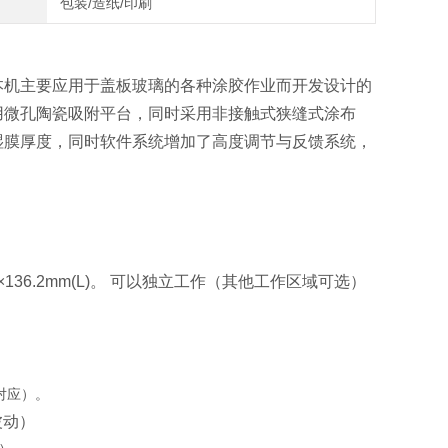
包装/造纸/印刷
本机主要应用于盖板玻璃的各种涂胶作业而开发设计的
用微孔陶瓷吸附平台，同时采用非接触式狭缝式涂布
湿膜厚度，同时软件系统增加了高度调节与反馈系统，
m(W)×136.2mm(L)。 可以独立工作（其他工作区域可选）
对应）。
波动）