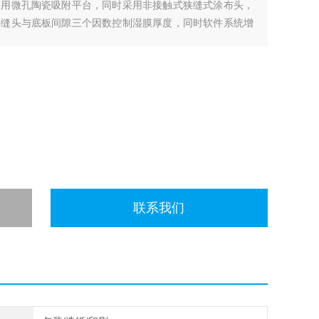
采用微孔陶瓷吸附平台，同时采用非接触式狭缝式涂布头，
狭缝头与底板间隙三个因数控制湿膜厚度，同时软件系统增
涂布精度与均匀性。
联系我们