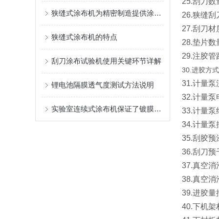
25.刮刀数
狭缝式涂布机为精密制造提供涂覆解决方案
26.狭缝刮
27.刮刀材
狭缝式涂布机的特点
28.垫片
29.注
刮刀涂布试验机使用关键环节详解
30.进胶方式
31.计量泵流
锂电池隔膜透气度测试方法说明
32.计量泵
实验室连续式涂布机保证了镀膜的效果、均匀性和稳定性
33.计量
34.计量
35.刮胶
36.刮刀
37.真空
38.真空
39.进胶
40.下机