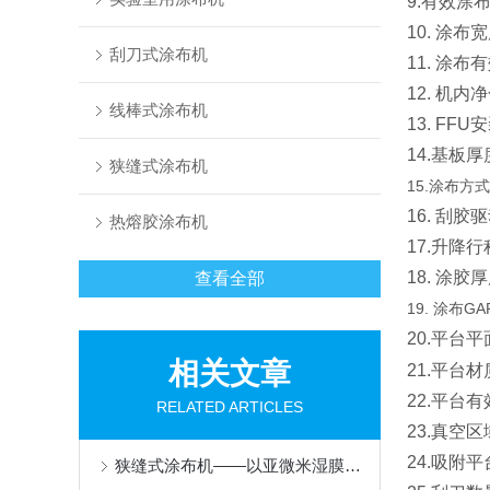
9.有效涂
10. 涂
刮刀式涂布机
11. 涂
12. 机
线棒式涂布机
13. FF
14.基板
狭缝式涂布机
15.涂布
16. 刮
热熔胶涂布机
17.升降行
18. 涂
查看全部
19.
涂布GA
20.平台平
相关文章
21.平台
22.平台有
RELATED ARTICLES
23.真空
24.吸附
狭缝式涂布机——以亚微米湿膜均匀性，铺垫功能薄膜的性能基石