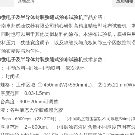
其他品牌
应用领域
XTB微电子及半导体封装狭缝式涂布试验机
产品介绍：
济南卓邦试验仪器有限公司精心研制高精度精密型涂布试验机，
，同时也可以用于其他类似材料的涂布。本涂布试验机，底板采
进料压力，狭缝宽度调节，以及狭缝头与底板间隙三个因数控制
了涂布精度与均匀性。
XTB微电子及半导体封装狭缝式涂布试验机
技术参数：
程： 手动放料--刮涂--手动取料，依次循环
构：封闭式
规格： 工作区域 ① 450mm(W)×550mm(L)。 ② 155.21m
厚度范围：0.03-1.5mm
作台高度：900±20mm可调整
布液：各种液态光学胶或感光胶
5cps～6000cps （23±2℃时）。 （不同粘度范围需以不同厚度Shim
片
膜厚度范围：2～800um。 （根据涂布液固含量不同厚度范围有