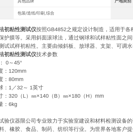
其他品牌
产地类别
包装/造纸/印刷,综合
法初粘性测试仪
按照GB4852之规定设计制造，适用于
保护膜等。采用斜面滚球法，通过钢球和试样粘性面之间
测试试样初粘性。主要由倾斜板、放球器、支架、可调水
法初粘性测试仪
技术参数
 0～45°
：120mm
：80mm
：1／32～ 1英寸
320（L）㎜×140（B）㎜×180（H）mm
：6kg
试验仪器限公司专业致力于实验室建设和材料检测设备的研
料、橡胶、食品、制药、纺织等行业。为世界各地客户提