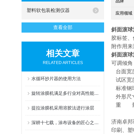
品牌
塑料软包装检测仪器
应用领域
查看全部
斜面滚球
胶标签、
附作用来
相关文章
斜面滚球
RELATED ARTICLES
可调倾角：
台面宽度
水循环抄片器的使用方法
试区宽度
标准钢球
旋转涂膜机满足多行业对高性能薄膜的制备需求
外形尺寸：
重 量
提拉涂膜机采用溶胶法进行涂层
济南卓邦
深耕十七载，涂布设备的匠心之选 ——AT-TB-300C 多功能涂布试验机
印刷、塑