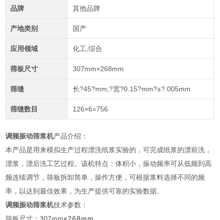
品牌
其他品牌
产地类别
国产
应用领域
化工,综合
筛板尺寸
307mm×268mm
筛缝
长?45?mm,?宽?0.15?mm?±?.005mm
筛缝数目
126×6=756
调频振动筛浆机
产品介绍：
本产品是用来模拟生产过程漂洗纸浆实验的，可完成纸浆的漂前洗，
漂浆，漂后洗工艺过程。该机特点：体积小，振动频率可从低频到高
频连续调节，筛板拆卸简单，操作方便，可根据浆料选择不同的频
率，以达到最佳效果，为生产提供可靠的实验数据。
调频振动筛浆机
技术参数：
筛板尺寸：307mm
×268mm