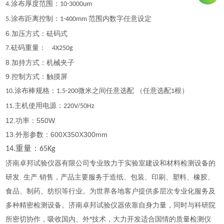
涂布厚度范围：
4.
10-3000um
涂布距离控制：
范围内数字任意设定
5.
1-400mm
6.加压方式：砝码式
砝码重量：
7.
4X250g
8.加持方式：机械夹子
9.控制方式：触摸屏
涂布棒规格：
微米之间任意选配 （任意选配
根）
10.
1.5-200
1
主机使用电源：
11.
220V/50Hz
12.功率：550W
13.外形参数：600X350X300mm
重量：
14.
65Kg
济南卓邦试验仪器有限公司专业致力于实验室建设和材料检测设备的
研发. 生产.销售，产品主要服务于造纸、包装、印刷、塑料、橡胶、
食品、制药、纺织等行业。为世界各地客户提供多层次专业化服务及
多种精密检测设备。济南卓邦试验仪器依靠自身力量，同时与科研院
所密切协作，吸收国内、外*技术，大力开发适合国情的质量检测仪