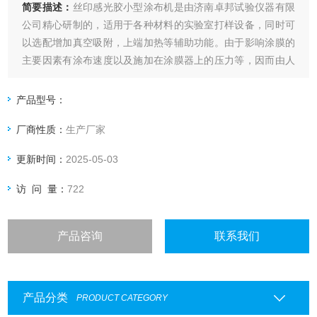
简要描述：
丝印感光胶小型涂布机是由济南卓邦试验仪器有限
公司精心研制的，适用于各种材料的实验室打样设备，同时可
以选配增加真空吸附，上端加热等辅助功能。由于影响涂膜的
主要因素有涂布速度以及施加在涂膜器上的压力等，因而由人
工涂出的涂层经常出现不一致，尤其是不同人之间产生的差异
就更大了，这就给比较样板之间的测试结果带来了困难。本款
产品型号：
涂布试验机自动涂布，涂布速度可调，涂布压力量化可调。
厂商性质：
生产厂家
更新时间：
2025-05-03
访 问 量：
722
产品咨询
联系我们
产品分类
PRODUCT CATEGORY