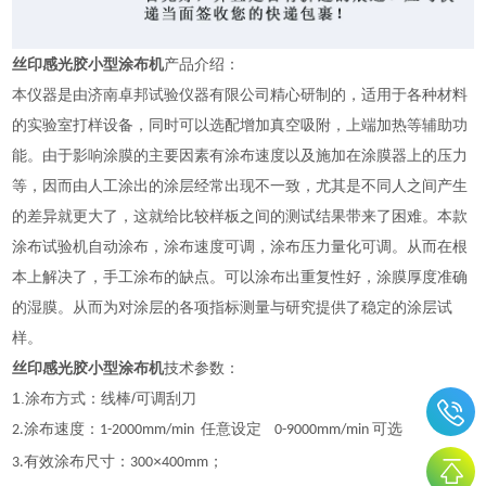
丝印感光胶小型涂布机
产品介绍：
本仪器是由济南卓邦试验仪器有限公司精心研制的，适用于各种材料
的实验室打样设备，同时可以选配增加真空吸附，上端加热等辅助功
能。由于影响涂膜的主要因素有涂布速度以及施加在涂膜器上的压力
等，因而由人工涂出的涂层经常出现不一致，尤其是不同人之间产生
的差异就更大了，这就给比较样板之间的测试结果带来了困难。本款
涂布试验机自动涂布，涂布速度可调，涂布压力量化可调。从而在根
本上解决了，手工涂布的缺点。可以涂布出重复性好，涂膜厚度准确
的湿膜。从而为对涂层的各项指标测量与研究提供了稳定的涂层试
样。
丝印感光胶小型涂布机
技术参数：
1.涂布方式：线棒/可调刮刀
涂布速度：
任意设定
可选
2.
1-2000mm/min
0-9000mm/min
有效涂布尺寸：
×
；
3.
300
400mm