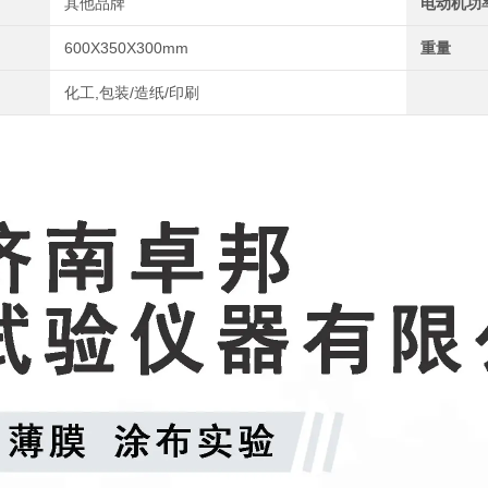
其他品牌
电动机功
600X350X300mm
重量
化工,包装/造纸/印刷