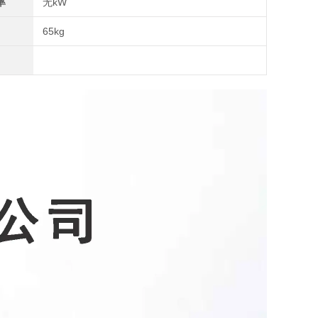
率
无kW
65kg