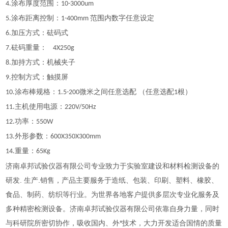
涂布厚度范围：
4.
10-3000um
涂布距离控制：
范围内数字任意设定
5.
1-400mm
加压方式：砝码式
6.
砝码重量：
7.
4X250g
加持方式：机械夹子
8.
控制方式：触摸屏
9.
涂布棒规格：
微米之间任意选配 （任意选配
根）
10.
1.5-200
1
主机使用电源：
11.
220V/50Hz
功率：
12.
550W
外形参数：
13.
600X350X300mm
重量：
14.
65Kg
济南卓邦试验仪器有限公司专业致力于实验室建设和材料检测设备的
研发. 生产.销售，产品主要服务于造纸、包装、印刷、塑料、橡胶、
食品、制药、纺织等行业。为世界各地客户提供多层次专业化服务及
多种精密检测设备。济南卓邦试验仪器有限公司依靠自身力量，同时
与科研院所密切协作，吸收国内、外*技术，大力开发适合国情的质量