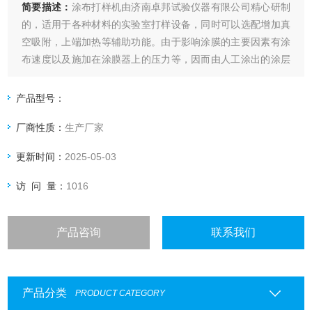
简要描述：
涂布打样机由济南卓邦试验仪器有限公司精心研制
的，适用于各种材料的实验室打样设备，同时可以选配增加真
空吸附，上端加热等辅助功能。由于影响涂膜的主要因素有涂
布速度以及施加在涂膜器上的压力等，因而由人工涂出的涂层
经常出现不一致，尤其是不同人之间产生的差异就更大了，这
就给比较样板之间的测试结果带来了困难。本款涂布试验机自
产品型号：
动涂布，涂布速度可调，涂布压力量化可调。
厂商性质：
生产厂家
更新时间：
2025-05-03
访 问 量：
1016
产品咨询
联系我们
产品分类
PRODUCT CATEGORY