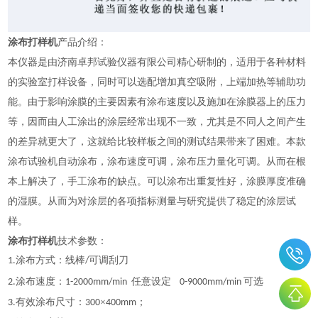
涂布打样机
产品介绍：
本仪器是由济南卓邦试验仪器有限公司精心研制的，适用于各种材料
的实验室打样设备，同时可以选配增加真空吸附，上端加热等辅助功
能。
由于影响涂膜的主要因素有涂布速度以及施加在涂膜器上的压力
等，因而由人工涂出的涂层经常出现不一致，尤其是不同人之间产生
的差异就更大了，这就给比较样板之间的测试结果带来了困难。本款
涂布试验机自动涂布，涂布速度可调，涂布压力量化可调。从而在根
本上解决了，手工涂布的缺点。可以涂布出重复性好，涂膜厚度准确
的湿膜。从而为对涂层的各项指标测量与研究提供了稳定的涂层试
样。
涂布打样机
技术参数：
涂布方式：线棒
可调刮刀
1.
/
涂布速度：
任意设定
可选
2.
1-2000mm/min
0-9000mm/min
有效涂布尺寸：
×
；
3.
300
400mm