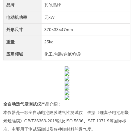
品牌
其他品牌
电动机功率
无kW
外形尺寸
370×33×47mm
重量
25kg
应用领域
化工,包装/造纸/印刷
全自动透气度测试仪
产品介绍：
本仪器是一款全自动电池隔膜透气性测试仪，依据《锂离子电池用聚
烯烃隔膜》GB/T36363-2018以及
ISO 5636、SJT 1071.9等国际标
准
。主要用于测试隔膜以及各种膜材料的透气度。