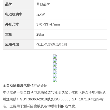
品牌
其他品牌
电动机功率
无kW
外形尺寸
370×33×47mm
重量
25kg
应用领域
化工,包装/造纸/印刷
全自动隔膜透气度仪
产品介绍：
本仪器是一款全自动电池隔膜透气性测试仪，依据《锂离子电池用聚
烯烃隔膜》GB/T36363-2018以及
ISO 5636、SJT 1071.9等国际标
准
。主要用于测试隔膜以及各种膜材料的透气度。