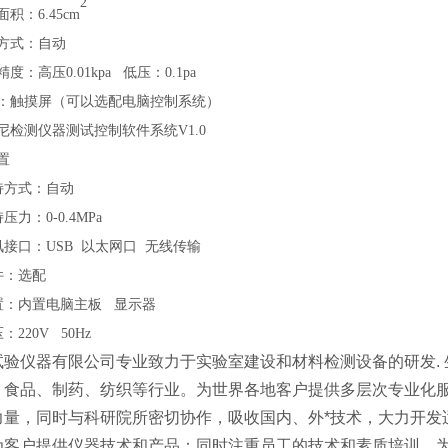
2
面积：
6.45c
m
方式：自动
精度：高压
0.01kpa 低压：0.1pa
：触摸屏（可以选配电脑控制系统）
尼检测仪器测试控制软件系统
V1.0
置
持方式：自动
持压力：
0-0.4MPa
讯接口：
USB 以太网口 无线传输
件：选配
置：内置电脑主板
显示器
压：
220V 50Hz
试验仪器有限公司专业致力于实验室建设和材料检测设备的研发. 
、食品、制药、纺织等行业。为世界各地客户提供多层次专业化
力量，同时与科研院所密切协作，吸收国内、外*技术，大力开发
为客户提供仪器技术和产品；同时注重员工的技术和素质培训，为