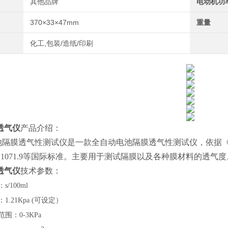
其他品牌
电动机功
370×33×47mm
重量
化工,包装/造纸/印刷
透气仪
产品介绍：
隔膜透气性测试仪是一款全自动电池隔膜透气性测试仪，依据《锂离子
1071.9
等国际标准
。
主要用于测试隔膜以及各种膜材料的透气度
透气仪
技术参数：
：
s/100ml
：
1.21Kpa (可设定）
范围：
0-3KPa