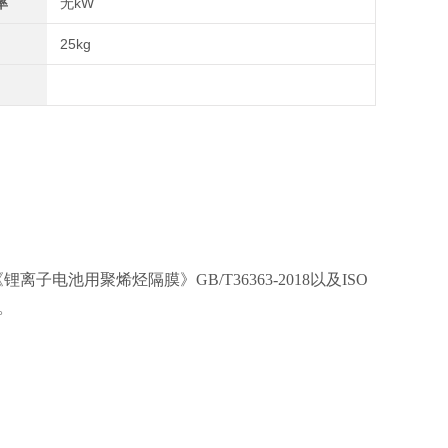
率
无kW
25kg
电池用聚烯烃隔膜》GB/T36363-2018以及
ISO
。