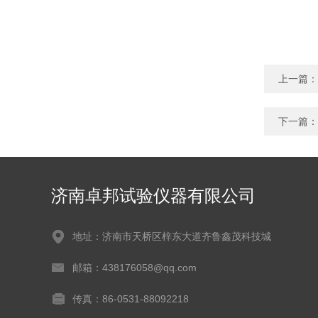
上一篇：
下一篇：
济南卓邦试验仪器有限公司
地址：济南市天桥区梓东大道齐鲁鑫茂科技城
邮箱：438176058@qq.com
传真：86-0531-88092218