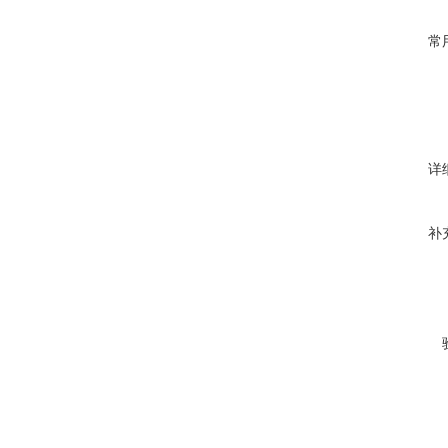
常
详
补