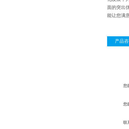
面的突出
能让您满
产品咨
您
您
联