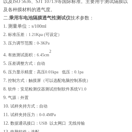
以及
ISO 5636、SJT 1071.9
等国际标准
。
主要用于测试隔膜以
及各种膜材料的透气度。
二.
乘用车电池隔膜透气性测试仪
技术参数：
1.
测量单位：s/100ml
2.
标准压差：
1.21Kpa (可设定）
3.
压力调节范围：
0-3KPa
2
4.
有效测试面积：
6.45c
m
5.
压差调整方式：自动
6.
压力显示精度：高压
0.01kpa 低压：0.1pa
7.
控制方式：触摸屏（可以选配电脑控制系统）
8.
软件：安尼检测仪器测试控制软件系统
V1.0
9.
气源：外置
10.
试样夹持方式：自动
11.
试样夹持压力：
0-0.4MPa
12.
数据通讯接口：
USB 以太网口 无线传输
13.
电脑软件：选配