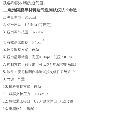
及各种膜材料的透气度。
二.
电池隔膜等材料透气性测试仪
技术参数：
1.
测量单位：
s/100ml
2.
标准压差：
1.21Kpa (可设定）
3.
压力调节范围：
0-3KPa
2
4.
有效测试面积：
6.45c
m
5.
压差调整方式：自动
6.
压力显示精度：高压
0.01kpa 低压：0.1pa
7.
控制方式：触摸屏（可以选配电脑控制系统）
8.
软件：安尼检测仪器测试控制软件系统
V1.0
9.
气源：外置
10.
试样夹持方式：自动
11.
试样夹持压力：
0-0.4MPa
12.
数据通讯接口：
USB 以太网口 无线传输
13.
电脑软件：选配