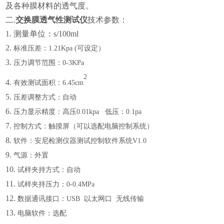
及各种膜材料的透气度。
二.
交换膜透气性测试仪
技术参数：
1.
测量单位：s/100ml
2.
标准压差：
1.21Kpa (可设定）
3.
压力调节范围：
0-3KPa
2
4.
有效测试面积：
6.45c
m
5.
压差调整方式：自动
6.
压力显示精度：高压
0.01kpa 低压：0.1pa
7.
控制方式：触摸屏（可以选配电脑控制系统）
8.
软件：安尼检测仪器测试控制软件系统
V1.0
9.
气源：外置
10.
试样夹持方式：自动
11.
试样夹持压力：
0-0.4MPa
12.
数据通讯接口：
USB 以太网口 无线传输
13.
电脑软件：选配