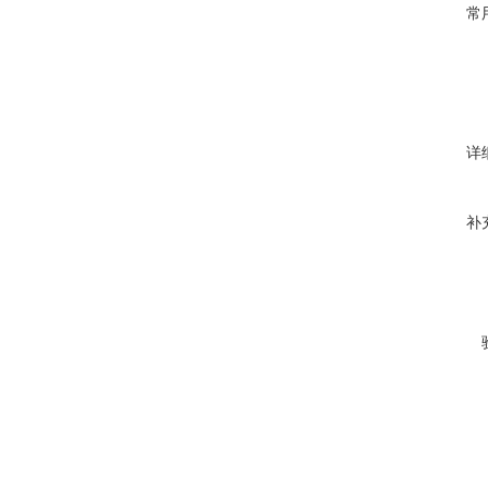
常
详
补