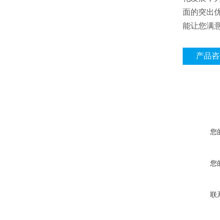
面的突出
能让您满
产品咨
您
您
联