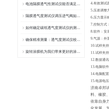
4.
有效测试面
电池隔膜透气性测试仪能否满足新能源行业的特殊要求？
5.
压差调整
隔膜透气度测试仪调压进气阀如何精准调节？
6.
压力显示精度
7.
控制方式
如何确定碳纸透气度测试仪的测量范围？
8.
软件：安尼
9.
气源：外
确保精准测量：透气度测试仪校准规范解析
10.
试样夹持
旋转涂膜机为我们带来更好的涂层体验
11.
试样夹持压
12.
数据通讯
13.
电脑软件
14.
电脑配
15.
电源电压：
济南卓邦
料、橡胶
依靠自身
化发展，