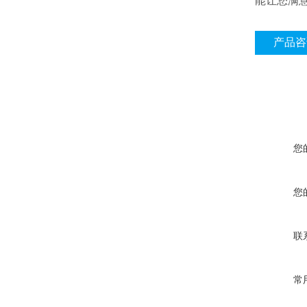
能让您满
产品咨
您
您
联
常