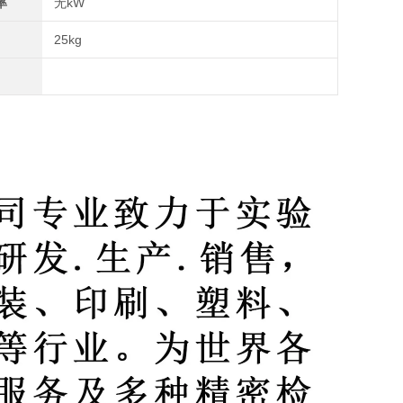
率
无kW
25kg