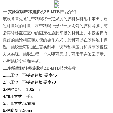
一.
实验室膜转移施胶机ZB-MTB
产品介绍：
该设备首先通过带料辊将一定温度的胶料从料池中带出，通
过计量辊的计量，在带料辊上形成一层均匀的胶料薄膜，随
后再转移至压区中的固定在施胶平板的材料上。本设备拥有
良好的施涂精度和方便的操作方式，胶料可以在胶料池中保
温，施胶量可以通过更换刮棒、调节刮棒压力和调节胶辊压
力来实现。施胶过程一个人即可完成，可用于实验室演示、
小型施胶实验和科研。
二.
实验室膜转移施胶机ZB-MTB
技术参数：
1.上压辊：不锈钢包胶 硬度45
2.下压辊：不锈钢包胶 硬度70
3.包辊直径：100mm
4.加压方式：手动
5.计量方式:涂布棒
6.包胶厚度:30mm