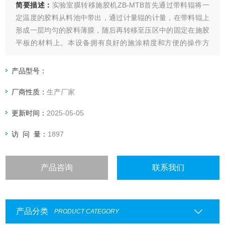
简要描述：
实验室膜转移施胶机ZB-MTB首先通过带料辊将一
定温度的胶料从料池中带出，通过计量辊的计量，在带料辊上
形成一层均匀的胶料薄膜，随后再转移至压区中的固定在施胶
平板的材料上。本设备拥有良好的施涂精度和方便的操作方
式，胶料可以在胶料池中保温，施胶量可以通过更换刮棒、调
节刮棒压力和调节胶辊压力来实现。施胶过程一个人即可完
产品型号：
成，可用于实验室演示、小型施胶实验和科研。
厂商性质：
生产厂家
更新时间：
2025-05-05
访 问 量：
1897
产品咨询
联系我们
产品分类
PRODUCT CATEGORY