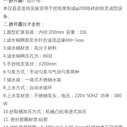
一.
抄片器
产品介绍：
本仪器
是造纸实验室用于把纸浆制成φ200纸样的纸页成型设
备。
二.
抄片器
技术参数：
1.圆型贮浆容器：内径:200mm 容量：10L
2.滤水铜网面至水封合溢流边缘800+5mm
3.储水桶材质：高分子材料
4.滤水铜网压孔为：80目
5.手抄纸页直径：∮200mm
6.匀浆方式：手动匀浆与气动匀浆两种
7.储水箱：一体式不锈钢水箱
8.上水方式：自动水循环
9.上水泵材质：不锈钢泵头，电压：220V 50HZ 功率：380
W
10.抄取桶加压方式：机械凸轮渐进式加压
11. 密封胶圈材质:硅胶