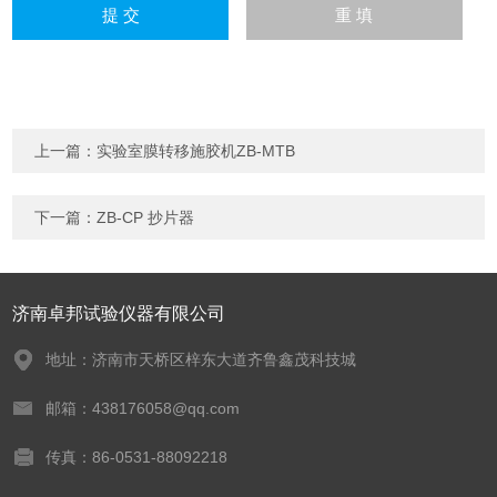
上一篇：
实验室膜转移施胶机ZB-MTB
下一篇：
ZB-CP 抄片器
济南卓邦试验仪器有限公司
地址：济南市天桥区梓东大道齐鲁鑫茂科技城
邮箱：438176058@qq.com
传真：86-0531-88092218