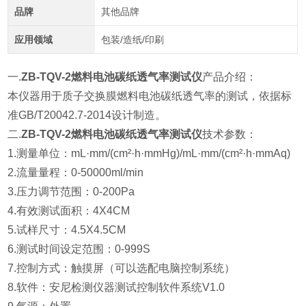
品牌
其他品牌
应用领域
包装/造纸/印刷
一.
ZB-TQV-2燃料电池碳纸透气率测试仪
产品介绍：
本仪器用于质子交换膜燃料电池碳纸透气率的测试，依据标
准GB/T20042.7-2014设计制造。
二.
ZB-TQV-2燃料电池碳纸透气率测试仪
技术参数：
1.测量单位：mL·mm/(cm²·h·mmHg)/mL·mm/(cm²·h·mmAq)
2.流量量程：0-50000ml/min
3.压力调节范围：0-200Pa
4.有效测试面积：4X4CM
5.试样尺寸：4.5X4.5CM
6.测试时间设定范围：0-999S
7.控制方式：触摸屏（可以选配电脑控制系统）
8.软件：安尼检测仪器测试控制软件系统V1.0