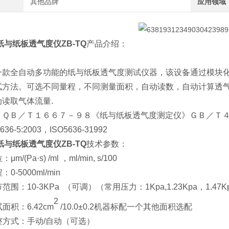
其他品牌
应用领域
纸与纸板透气度仪ZB-TQ
产品介绍：
一款全自动多功能的纸与纸板透气度测试仪器，该设备通过模块
试方法。可选不同量程，不同测量面积，自动读数，自动计算透
读取气体流量.
ＱＢ／Ｔ１６６７－９８《纸与纸板透气度测定仪》ＧＢ／Ｔ４５８－
5636-5:2003，ISO5636-31992
纸与纸板透气度仪ZB-TQ
技术参数：
μm/(Pa·s) /ml ，ml/min, s/100
：0-5000ml/min
节范围：10-3KPa （可调）（常用压力：1Kpa,1.23Kpa，1.47K
2
试面积：6.42cm
/10.0±0.2机器标配一个其他面积选配
整方式：手动/自动（可选）