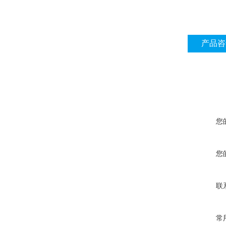
产品咨
您
您
联
常