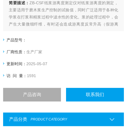
简要描述：
ZB-CSF纸浆游离度测定仪对纸浆游离度的测定，
主要适用于磨木浆生产控制的试验值，同时广泛适用于各种化
学浆在打浆和精浆过程中滤水性的变化。浆的处理过程中，会
产生大量微细纤维，有时还会造成游离度反常升高（假游离
度），数值低于100ml。游离度值与纸机网上浆的滤水性能不
一定相关。
产品型号：
厂商性质：
生产厂家
更新时间：
2025-05-07
访 问 量：
1591
产品咨询
联系我们
产品分类
PRODUCT CATEGORY