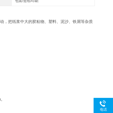
包装/造纸/印刷
上下振动，把纸浆中大的胶粘物、塑料、泥沙、铁屑等杂质
m。
电话