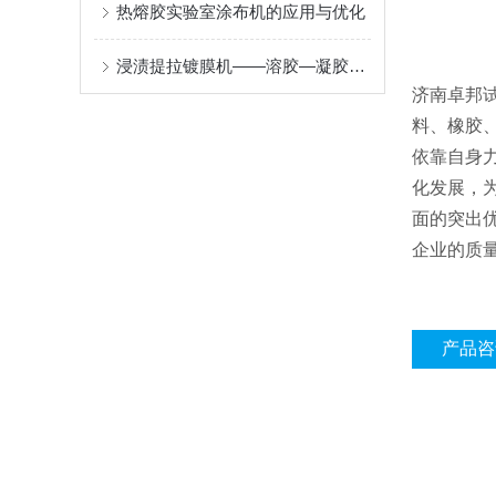
热熔胶实验室涂布机的应用与优化
浸渍提拉镀膜机——溶胶—凝胶提拉成膜原理与光学及功能涂层应用
济南卓邦
料、橡胶
依靠自身
化发展，
面的突出
企业的质
产品咨