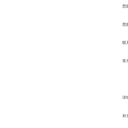
您
您
联
常
详
补