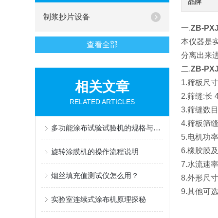
品牌
制浆抄片设备
一.
ZB-P
本仪器
是
查看全部
分离出来进
二.
ZB-P
1.筛板尺寸
相关文章
2.
筛缝:长 4
RELATED ARTICLES
3.筛缝数目
4.
筛板筛缝
多功能涂布试验试验机的规格与性能
5.
电机功率
6.
橡胶膜及催
旋转涂膜机的操作流程说明
7.
水流速
烟丝填充值测试仪怎么用？
8.
外形尺寸
9.
其他可选配
实验室连续式涂布机原理探秘