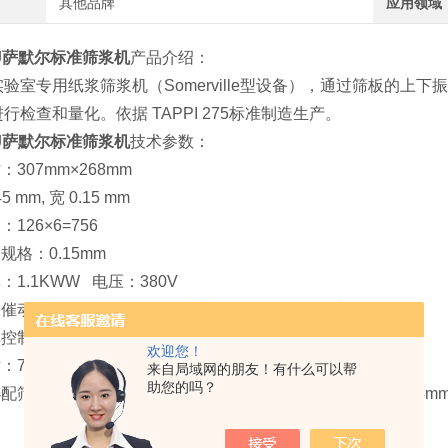
其他品牌
应用领域
XJ萨默尔标准筛浆机
产品介绍：
实验室专用纸浆筛浆机（Somerville型设备），通过筛板的
行检查和量化。依据 TAPPI 275标准制造生产。
XJ萨默尔标准筛浆机
技术参数：
：307mm×268mm
5 mm, 宽 0.15 mm
：126×6=756
规格：0.15mm
：1.1KWW 电压：380V
动:振幅：3.2 ±0.1mm 转速690-700 rpm的偏心轮催动
率控制
: 8.6 L / min. 水压：1.23 Kg/cm2.
欢迎您！
：7
20*410*1150mm
来自局域网的朋友！有什么可以帮
助您的吗？
筛板筛缝规格：0.15mm、0.2mm、0.3mm、0.35mm、0.4m