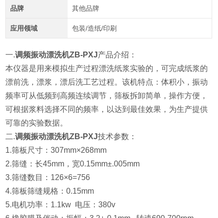
品牌
其他品牌
应用领域
包装/造纸/印刷
一.
调频振动漂洗机ZB-PXJ
产品介绍：
本仪器是用来模拟生产过程漂洗纸浆实验的，可完成纸浆的
漂前洗，漂浆，漂后洗工艺过程。该机特点：体积小，振动
频率可从低频到高频连续调节，筛板拆卸简单，操作方便，
可根据浆料选择不同的频率，以达到最佳效果，为生产提供
可靠的
实验数据。
二.
调频振动漂洗机ZB-PXJ
技术参数：
1.筛板尺寸：307mm×268mm
2.筛缝：长45mm，宽0.15mm±.005mm
3.筛缝数目：126×6=756
4.筛板筛缝规格：0.15mm
5.电机功率：1.1kw 电压：380v