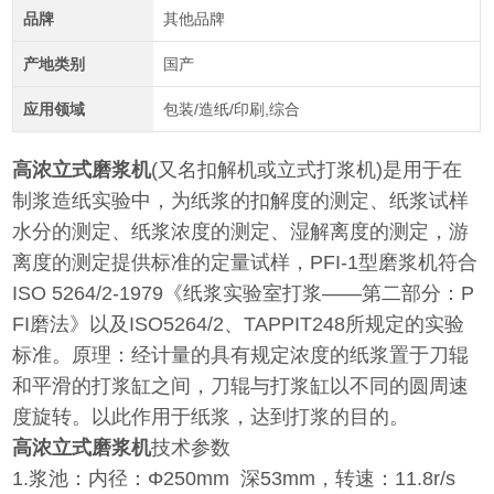
品牌
其他品牌
产地类别
国产
应用领域
包装/造纸/印刷,综合
高浓立式磨浆机
(又名扣解机或立式打浆机)是用于在
制浆造纸实验中，为纸浆的扣解度的测定、纸浆试样
水分的测定、纸浆浓度的测定、湿解离度的测定，游
离度的测定提供标准的定量试样，PFI-1型磨浆机符合
ISO 5264/2-1979《纸浆实验室打浆——第二部分：P
FI磨法》以及ISO5264/2、TAPPIT248所规定的实验
标准。原理：经计量的具有规定浓度的纸浆置于刀辊
和平滑的打浆缸之间，刀辊与打浆缸以不同的圆周速
度旋转。以此作用于纸浆，达到打浆的目的。
高浓立式磨浆机
技术参数
1.浆池：内径：Φ250mm 深53mm，转速：11.8r/s