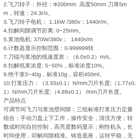
2.飞刀转子：外径：Φ200mm 高度50mm 刀厚5m
m，转速：24.3r/s。
3.飞刀转子电机： 1.1kW /380v；1440r/m。
4.扣解间隙调节距离: 0~25mm。
5.浆池电机: 370W/380v； 1440n/m
6.计数器显示控制范围：0-999999转
7.刀辊与浆池的线速度差：（6.0±0.2）m/s。
8.扣解纸浆浓度: 5~50%，标准浓度10%。
9.绝干浆5~40g，标准10g，容积450ml。
10.打浆压力：（3.33±0.1）N/mm刀片长度;（1.77±0.
1）N/mm刀片长度;（4.89±0.1） /mm刀片长度。
产品特点
可调节间飞刀与浆池壁间隙；三组标准打浆压力定量
组合；手动刀盘上下工作，操作安全，清洗方便；转
数或时间自控控制，高亮度数码显示；刚性机头，长
时间使用，叩解间隙精准。铸造底座，运转平稳，无