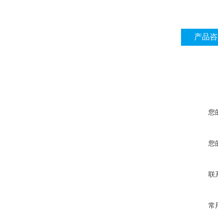
产品咨
您
您
联
常