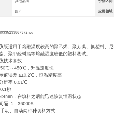
其他品牌
价格区间
国产
应用领域
仪
既适用于熔融温度较高的聚乙烯、聚芳砜、氟塑料、尼
树脂、聚甲醛树脂等熔融温度较低的塑料测试。
仪
技术参数
50℃～450℃，升温速度快
值误差 ≤±0.2℃，恒温精度高
辨率 0.01℃
0.1秒
 ≤4min，在填料之后能迅速恢复恒温状态
隔 1—36000S
 手动、自动两种种切料方式