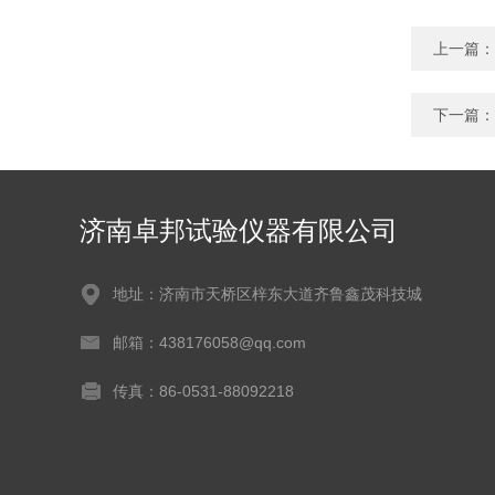
上一篇：
下一篇：
济南卓邦试验仪器有限公司
地址：济南市天桥区梓东大道齐鲁鑫茂科技城
邮箱：438176058@qq.com
传真：86-0531-88092218