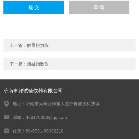
上一篇：
触屏扭力仪
下一篇：
熔融指数仪
济南卓邦试验仪器有限公司
地址：济南市天桥区梓东大道齐鲁鑫茂科技城
邮箱：438176058@qq.com
传真：86-0531-88092218