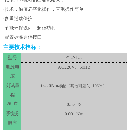
·技术，触屏扁平化操作，直观操作简单
；
·多重过载保护
；
·节能环保设计，超低功耗
；
·配置标准通信接口
；
主要技术指标：
型号
AT-NL-2
电源电
AC220V、50HZ
压
测试量
0
--
20Nm
标配（其他可选
5、10Nm）
程
精
度
0.3%FS
系统分
0.001 Nm
辨率