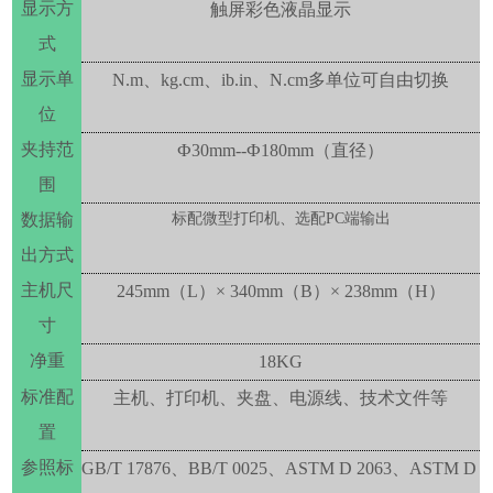
显示方
触屏彩色液晶显示
式
显示单
N.m、kg.cm、ib.in、N.cm多单位可自由切换
位
夹持范
Ф
30
mm
--
Ф180mm（直径）
围
数据输
标配微型打印机、选配
PC端输出
出方式
主机尺
245mm（L）× 340mm（B）× 238mm（H）
寸
净重
18KG
标准配
主机、
打印机
、
夹盘
、电源线
、
技术文件等
置
参照标
GB/T 17876、BB/T 0025、ASTM D 2063、ASTM D