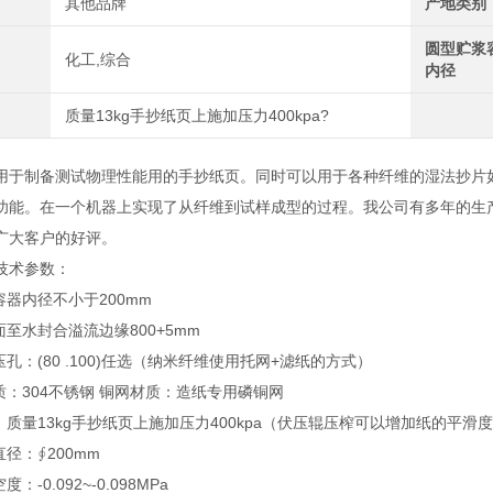
其他品牌
产地类别
圆型贮浆
化工,综合
内径
质量13kg手抄纸页上施加压力400kpa?
用于制备测试物理性能用的手抄纸页。同时可以用于各种纤维的湿法抄片
功能。在一个机器上实现了从纤维到试样成型的过程。我公司有多年的生
广大客户的好评。
技术参数：
容器内径不小于200mm
面至水封合溢流边缘800+5mm
压孔：(
80 .100
)任选（纳米纤维使用托网+滤纸的方式）
质：304不锈钢 铜网材质：造纸专用磷铜网
：质量13kg手抄纸页上施加压力400kpa（伏压辊压榨可以增加纸的平滑
直径：∮200mm
：-0.092~-0.098MPa