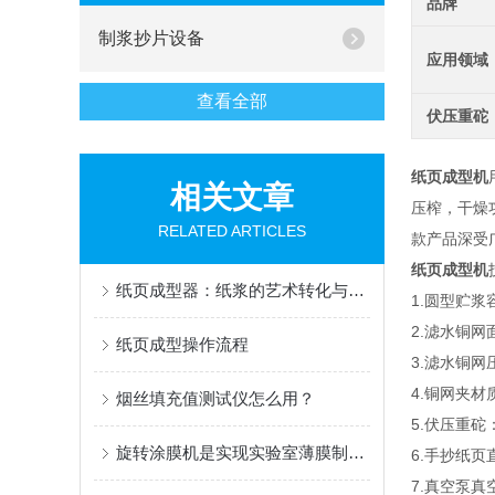
品牌
制浆抄片设备
应用领域
查看全部
伏压重砣
纸页成型机
相关文章
压榨，干燥
RELATED ARTICLES
款产品深受
纸页成型机
纸页成型器：纸浆的艺术转化与科技的融合
1.圆型贮浆
2.滤水铜网
纸页成型操作流程
3.滤水铜网
4.铜网夹材
烟丝填充值测试仪怎么用？
5.伏压重砣
旋转涂膜机是实现实验室薄膜制备的高效工具
6.手抄纸页
7.真空泵真空度