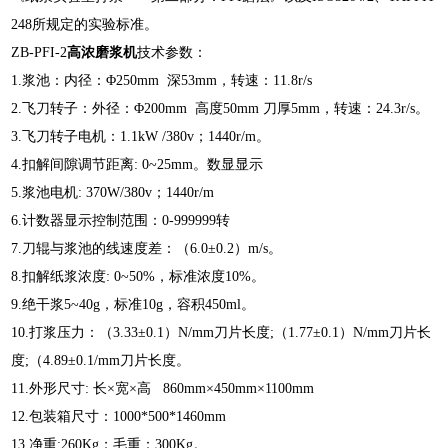
248所规定的实验标准。
ZB-PFI-2
高浓磨浆机
技术参数：
1.浆池：内径：Φ250mm 深53mm，转速：11.8r/s
2.飞刀转子：外径：Φ200mm 高度50mm 刀厚5mm，转速：24.3r/s。
3.飞刀转子电机：1.1kW /380v；1440r/m。
4.扣解间隙调节距离: 0~25mm。数显显示
5.浆池电机: 370W/380v；1440r/m
6.计数器显示控制范围：0-999999转
7.刀辊与浆池的线速度差：（6.0±0.2）m/s。
8.扣解纸浆浓度: 0~50%，标准浓度10%。
9.绝干浆5~40g，标准10g，容积450ml。
10.打浆压力：（3.33±0.1）N/mm刀片长度;（1.77±0.1）N/mm刀片长
度;（4.89±0.1/mm刀片长度。
11.外形尺寸: 长×宽×高 860mm×450mm×1100mm
12.包装箱尺寸：1000*500*1460mm
13.净重:260Kg；毛重：300Kg。