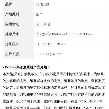
品牌
其他品牌
产地类别
国产
应用领域
化工,综合
外形尺寸
长×宽×高?860mm×450mm×1100mm
打浆压力
（3.33±0.1）N/mm
刀片长度
1.77±0.1）N/mm
ZB-PFI-2
高浓磨浆机产品介绍：
本产品(又名扣解机或立式打浆机)是用于在制浆造纸实验中，为纸浆
的扣解度的测定、纸浆试样水分的测定、纸浆浓度的测定、湿解离度
的测定，游离度的测定提供标准的定量试样，经计量的具有规定浓度
的纸浆置于刀辊和平滑的打浆缸之间，刀辊与打浆缸以不同的圆周速
度旋转。以此作用于纸浆，达到打浆的目的。符合ISO 5264/2-1979
《纸浆实验室打浆——第二部分：PFI磨法》以及ISO5264/2、TAPPIT