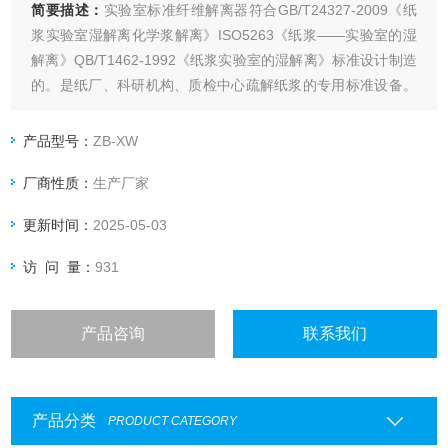
简要描述：
实验室标准纤维解离器符合GB/T24327-2009《纸
浆实验室湿解离化学浆解离》ISO5263《纸浆——实验室的湿
解离》QB/T1462-1992《纸浆实验室的湿解离》标准设计制造
的。是纸厂、科研机构、质检中心疏解纸浆的专用标准设备。
通过本产品令其交织的纤维在水中经过机械处理、使原相交织
的纤维在水中相互分开，又最大限度的保持纤维原来面貌、性
产品型号：
ZB-XW
质不变、以保证实验获得可靠数据，指导科研生产
厂商性质：
生产厂家
更新时间：
2025-05-03
访 问 量：
931
产品咨询
联系我们
产品分类
PRODUCT CATEGORY