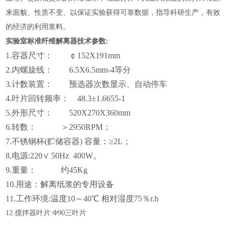
来面貌、性质不变、以保证实验获得可靠数据，指导科研生产，有效
的经济的利用浆料。
实验室标准纤维解离器技术参数:
1.
容器尺寸： ￠152X191mm
2.
内螺旋线： 6.5X6.5mm-4等分
3.
计数装置： 预选器次数显示、自动停车
4.
叶片回转频率： 48.3±1.6655-1
5.
外形尺寸： 520X270X360mm
6
.转数：
＞2950RPM；
7
.不锈钢杯(贮储容器) 容量：≥2L；
8.
电源:220∨ 50Hz 400W
。
9.
重量： 约45Kg
10.用途：解离纸浆的专用设备
11.工作环境:温度10～40℃ 相对湿度75％r.h
12.搅拌器叶片:Φ90三叶片