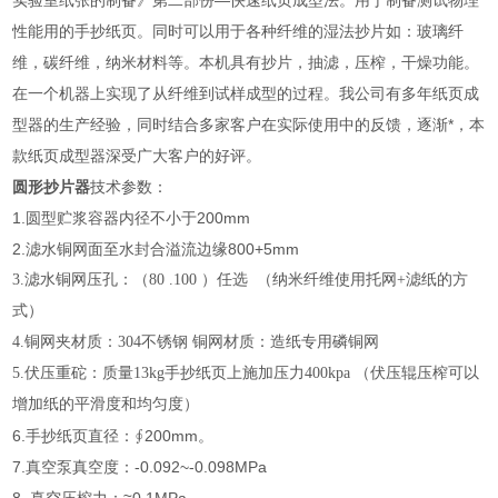
实验室纸张的制备》第二部份—快速纸页成型法。用于制备测试物理
性能用的手抄纸页。同时可以用于各种纤维的湿法抄片如：玻璃纤
维，碳纤维，纳米材料等。本机具有抄片，抽滤，压榨，干燥功能。
在一个机器上实现了从纤维到试样成型的过程。我公司有多年纸页成
型器的生产经验，同时结合多家客户在实际使用中的反馈，逐渐*，本
款纸页成型器深受广大客户的好评。
圆形抄片器
技术参数：
1.圆型贮浆容器内径不小于200mm
2.滤水铜网面至水封合溢流边缘800+5mm
3.滤水铜网压孔：（80 .100 ）任选 （纳米纤维使用托网+滤纸的方
式）
4.铜网夹材质：304不锈钢 铜网材质：造纸专用磷铜网
5.伏压重砣：质量13kg手抄纸页上施加压力400kpa （伏压辊压榨可以
增加纸的平滑度和均匀度）
6.手抄纸页直径：∮200mm。
7.真空泵真空度：-0.092~-0.098MPa