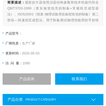
简要描述：
圆形抄片器按照仪器结构参数和技术性能均符合
QB/T3703-1999（浆实验室纸页的制备+常规纸页成型器
法）、ISO5269/2《纸浆-物理试验用实验室纸张的制备》第二
部份—快速纸页成型法。用于制备测试物理性能用的手抄纸
页。同时可以用于各种纤维的湿法抄片如：玻璃纤维，碳纤
维，纳米材料等。本机具有抄片，抽滤，压榨，干燥功能。在
产品型号：
一个机器上实现了从纤维到试样成型的过程。
厂商性质：
生产厂家
更新时间：
2025-05-03
访 问 量：
1090
产品咨询
联系我们
产品分类
PRODUCT CATEGORY