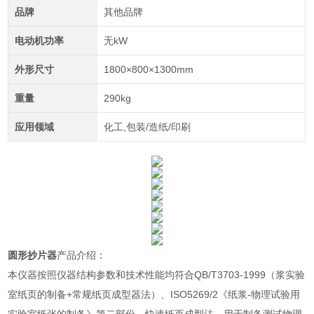
品牌
其他品牌
电动机功率
无kW
外形尺寸
1800×800×1300mm
重量
290kg
应用领域
化工,包装/造纸/印刷
圆形抄片器
产品介绍：
本仪器按照仪器结构参数和技术性能均符合QB/T3703-1999（浆实验
室纸页的制备+常规纸页成型器法）、ISO5269/2《纸浆-物理试验用