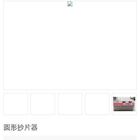
圆形抄片器