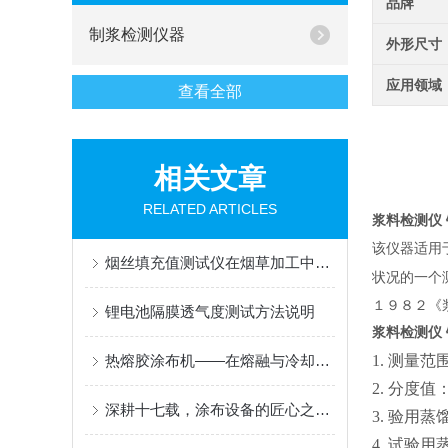
品牌
制浆检测仪器
外形尺寸
应用领域
查看全部
相关文章
RELATED ARTICLES
浆料检测仪 
该仪器适用
烟丝填充值测试仪在烟草加工中的关键作用
状况的一个
１９８２《
锂电池隔膜透气度测试方法说明
浆料检测仪 
热熔胶涂布机——在熔融与冷却间编织粘合的“无形纽带“
1. 测量
2. 分度值
深耕十七载，涂布设备的匠心之选 ——AT-TB-300C 多功能涂布试验机
3. 验用
4. 试验