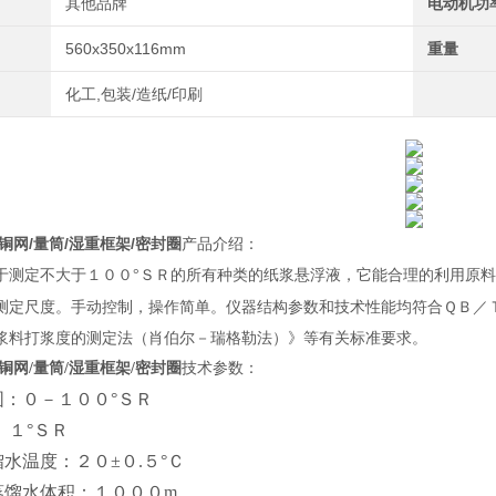
其他品牌
电动机功
560x350x116mm
重量
化工,包装/造纸/印刷
铜网/量筒/湿重框架/密封圈
产品介绍：
利用原料
于测定不大于１００
°ＳＲ的所有种类的纸浆悬浮液，它能合理的
测定尺度。手动控制，操作简单。仪器结构参数和技术性能均符合ＱＢ／
浆料打浆度的测定法（肖伯尔－瑞格勒法）》等有关标准要求。
铜网/量筒/湿重框架/密封圈
技术参数：
范围：０－１００°ＳＲ
： １°ＳＲ
蒸馏水温度：２０±０.５°Ｃ
用蒸馏水体积：１０００m