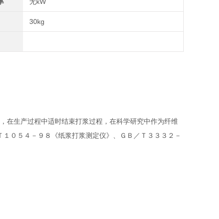
率
无kW
30kg
，在生产过程中适时结束打浆过程，在科学研究中作为纤维
Ｔ１０５４－９８《纸浆打浆测定仪》、ＧＢ／Ｔ３３３２－