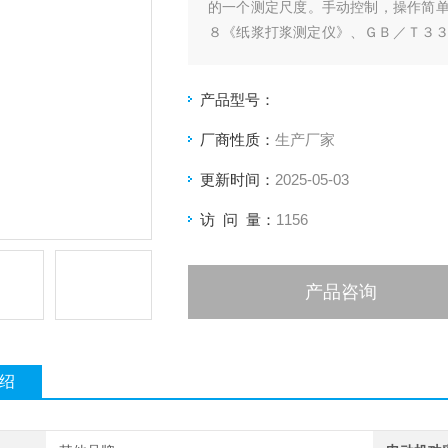
的一个测定尺度。手动控制，操作简
８《纸浆打浆测定仪》、ＧＢ／Ｔ３
法）》等有关标准要求。
产品型号：
厂商性质：
生产厂家
更新时间：
2025-05-03
访 问 量：
1156
产品咨询
绍