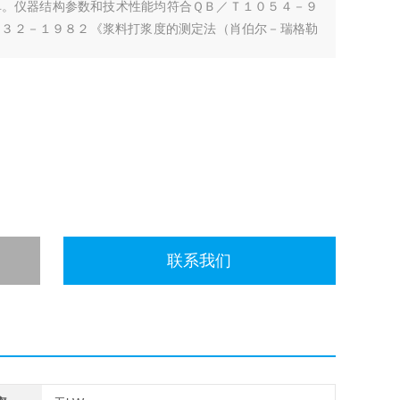
单。仪器结构参数和技术性能均符合ＱＢ／Ｔ１０５４－９
３３２－１９８２《浆料打浆度的测定法（肖伯尔－瑞格勒
联系我们