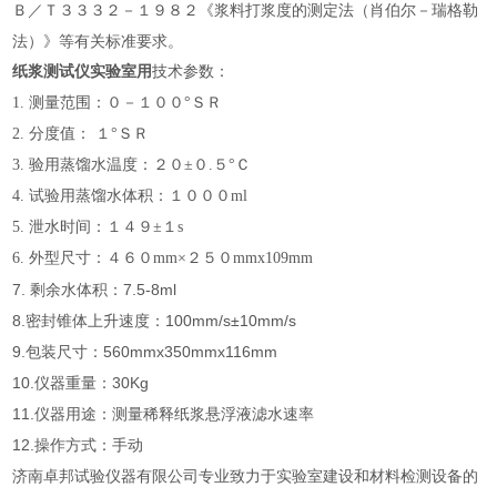
Ｂ／Ｔ３３３２－１９８２《浆料打浆度的测定法（肖伯尔－瑞格勒
法）》等有关标准要求。
纸浆测试仪实验室用
技术参数：
1. 测量范围：０－１００°ＳＲ
2. 分度值： １°ＳＲ
3. 验用蒸馏水温度：２０±０.５°Ｃ
4. 试验用蒸馏水体积：１０００ml
5. 泄水时间：１４９±１s
6. 外型尺寸：４６０mm×２５０mm
x109mm
7. 剩余水体积：7.5-8ml
8.密封锥体上升速度：100mm/s±10mm/s
9.包装尺寸：560mmx350mmx116mm
10.仪器重量：30Kg
11.仪器用途：测量稀释纸浆悬浮液滤水速率
12.操作方式：手动
济南卓邦试验仪器有限公司专业致力于实验室建设和材料检测设备的