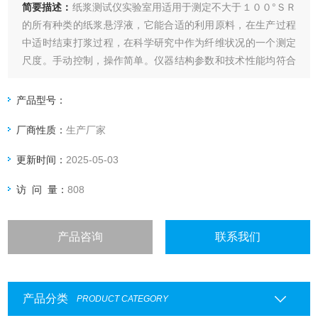
简要描述：
纸浆测试仪实验室用适用于测定不大于１００°ＳＲ
的所有种类的纸浆悬浮液，它能合适的利用原料，在生产过程
中适时结束打浆过程，在科学研究中作为纤维状况的一个测定
尺度。手动控制，操作简单。仪器结构参数和技术性能均符合
ＱＢ／Ｔ１０５４－９８《纸浆打浆测定仪》、ＧＢ／Ｔ３３
３２－１９８２《浆料打浆度的测定法（肖伯尔－瑞格勒
产品型号：
法）》等有关标准要求。
厂商性质：
生产厂家
更新时间：
2025-05-03
访 问 量：
808
产品咨询
联系我们
产品分类
PRODUCT CATEGORY