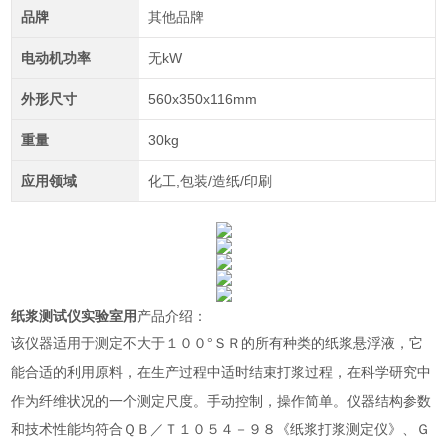
品牌
其他品牌
电动机功率
无kW
外形尺寸
560x350x116mm
重量
30kg
应用领域
化工,包装/造纸/印刷
纸浆测试仪实验室用
产品介绍：
该仪器适用于测定不大于１００°ＳＲ的所有种类的纸浆悬浮液，它
利用原料，在生产过程中适时结束打浆过程，在科学研究中
能合适的
作为纤维状况的一个测定尺度。手动控制，操作简单。仪器结构参数
和技术性能均符合ＱＢ／Ｔ１０５４－９８《纸浆打浆测定仪》、Ｇ