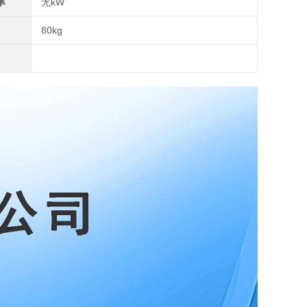
率
无kW
80kg