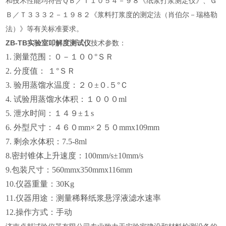
和技术性能均符合ＱＢ／Ｔ１０５４－９８《纸浆打浆测定仪》、Ｇ
Ｂ／Ｔ３３３２－１９８２《浆料打浆度的测定法（肖伯尔－瑞格勒
法）》等有关标准要求。
ZB-TB实验室叩解度测试仪
技术参数：
1. 测量范围：０－１００°ＳＲ
2. 分度值： １°ＳＲ
3. 验用蒸馏水温度：２０±０.５°Ｃ
4. 试验用蒸馏水体积：１０００ml
5. 泄水时间：１４９±１s
6. 外型尺寸：４６０mm×２５０mm
x109mm
7. 剩余水体积：7.5-8ml
8.密封锥体上升速度：100mm/s±10mm/s
9.包装尺寸：560mmx350mmx116mm
10.仪器重量：30Kg
11.仪器用途：测量稀释纸浆悬浮液滤水速率
12.操作方式：手动