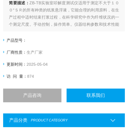
简要描述：
ZB-TB实验室叩解度测试仪适用于测定不大于１０
０°ＳＲ的所有种类的纸浆悬浮液，它能合理的利用原料，在生
产过程中适时结束打浆过程，在科学研究中作为纤维状况的一
个测定尺度。手动控制，操作简单。仪器结构参数和技术性能
均符合ＱＢ／Ｔ１０５４－９８《纸浆打浆测定仪》、ＧＢ／
Ｔ３３３２－１９８２《浆料打浆度的测定法（肖伯尔－瑞格
产品型号：
勒法）》等有关标准要求。
厂商性质：
生产厂家
更新时间：
2025-05-04
访 问 量：
874
产品咨询
联系我们
产品分类
PRODUCT CATEGORY